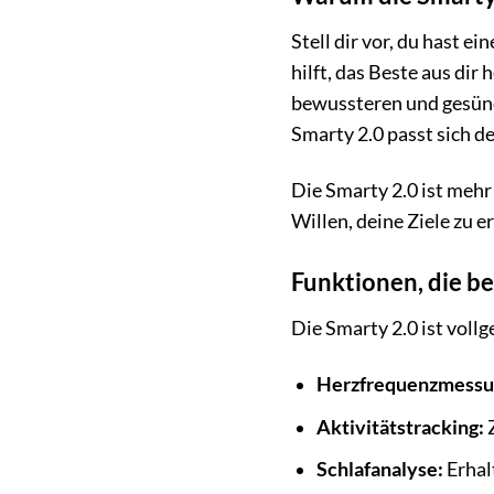
Stell dir vor, du hast e
hilft, das Beste aus dir
bewussteren und gesünde
Smarty 2.0 passt sich d
Die Smarty 2.0 ist mehr
Willen, deine Ziele zu e
Funktionen, die be
Die Smarty 2.0 ist vollg
Herzfrequenzmessu
Aktivitätstracking:
Z
Schlafanalyse:
Erhalt