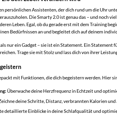
inen persönlichen Assistenten, der dich rund um die Uhr unt
 herauszuholen. Die Smarty 2.0 ist genau das – und noch viel
ren Leben. Egal, ob du gerade erst mit dem Training beginn
einen Bedürfnissen an und begleitet dich auf deinem indiv
 als nur ein Gadget – sie ist ein Statement. Ein Statement
rreichen. Trage sie mit Stolz und lass dich von ihrer Leistu
geistern
epackt mit Funktionen, die dich begeistern werden. Hier sin
ng:
Überwache deine Herzfrequenz in Echtzeit und optimier
eichne deine Schritte, Distanz, verbrannten Kalorien und 
e detaillierte Einblicke in deine Schlafqualität und optimi