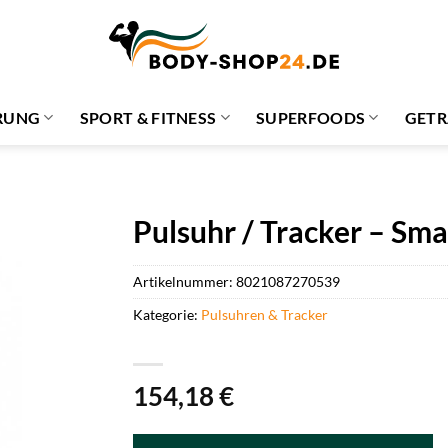
RUNG
SPORT & FITNESS
SUPERFOODS
GETR
Pulsuhr / Tracker – Sm
Artikelnummer:
8021087270539
Kategorie:
Pulsuhren & Tracker
154,18
€