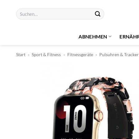
Zum
Suchen
Inhalt
nach:
springen
ABNEHMEN
ERNÄH
Start
»
Sport & Fitness
»
Fitnessgeräte
»
Pulsuhren & Tracker