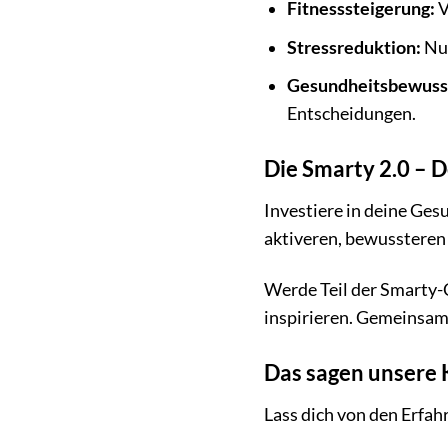
Fitnesssteigerung:
V
Stressreduktion:
Nut
Gesundheitsbewusst
Entscheidungen.
Die Smarty 2.0 – D
Investiere in deine Ges
aktiveren, bewussteren
Werde Teil der Smarty-C
inspirieren. Gemeinsam
Das sagen unsere
Lass dich von den Erfah