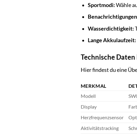
Sportmodi:
Wähle aus
Benachrichtigungen
Wasserdichtigkeit:
T
Lange Akkulaufzeit:
Technische Daten 
Hier findest du eine Üb
MERKMAL
DE
Modell
SW
Display
Far
Herzfrequenzsensor
Opt
Aktivitätstracking
Schr