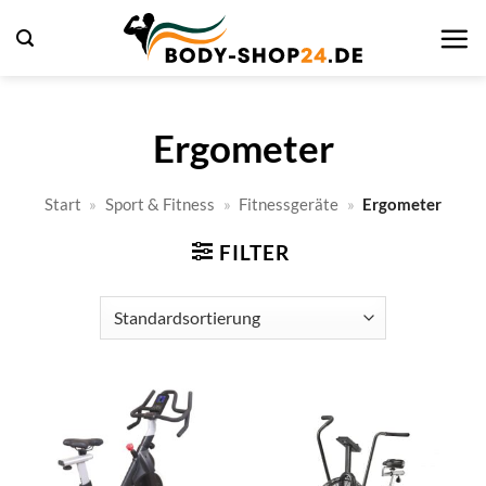
Zum
Inhalt
springen
Ergometer
Start
»
Sport & Fitness
»
Fitnessgeräte
»
Ergometer
FILTER