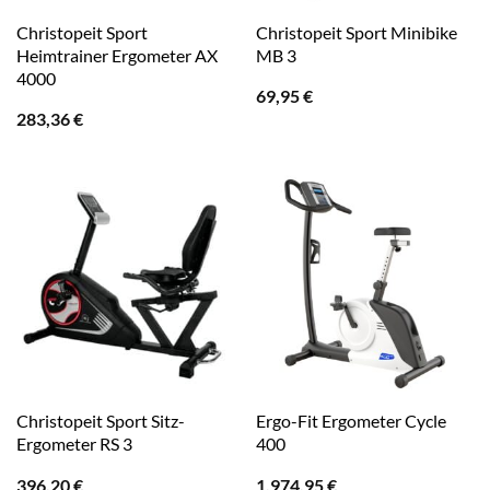
Christopeit Sport
Christopeit Sport Minibike
Heimtrainer Ergometer AX
MB 3
4000
69,95
€
283,36
€
Christopeit Sport Sitz-
Ergo-Fit Ergometer Cycle
Ergometer RS 3
400
396,20
€
1.974,95
€