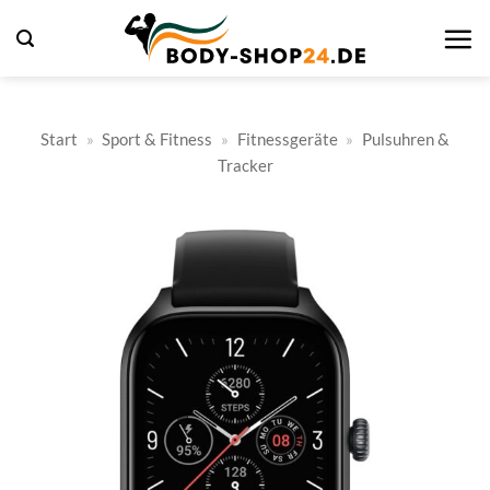
Zum
Inhalt
springen
Start
»
Sport & Fitness
»
Fitnessgeräte
»
Pulsuhren &
Tracker