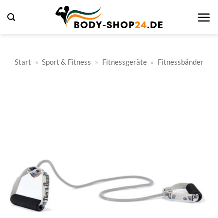
Zum
Inhalt
springen
Start
»
Sport & Fitness
»
Fitnessgeräte
»
Fitnessbänder