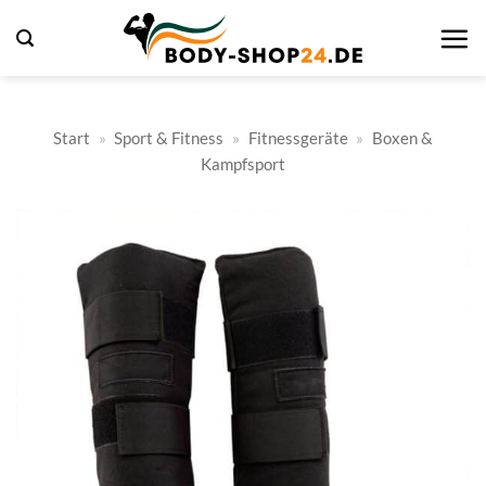
Zum
Inhalt
springen
Start
»
Sport & Fitness
»
Fitnessgeräte
»
Boxen &
Kampfsport