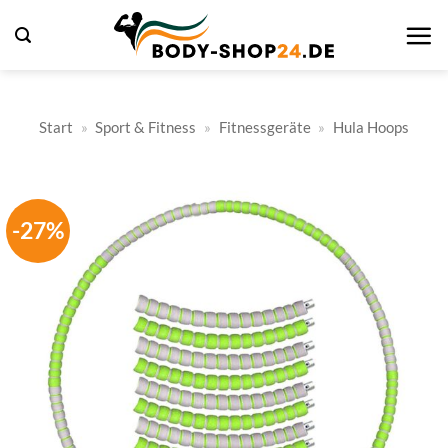
Zum
Inhalt
springen
Start
»
Sport & Fitness
»
Fitnessgeräte
»
Hula Hoops
-27%