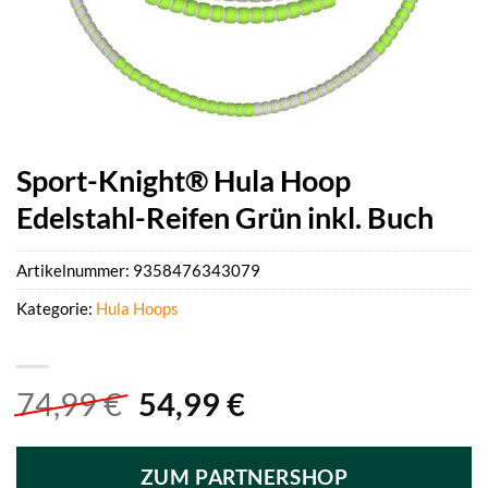
Sport-Knight® Hula Hoop
Edelstahl-Reifen Grün inkl. Buch
Artikelnummer:
9358476343079
Kategorie:
Hula Hoops
Ursprünglicher
Aktueller
74,99
€
54,99
€
Preis
Preis
war:
ist:
ZUM PARTNERSHOP