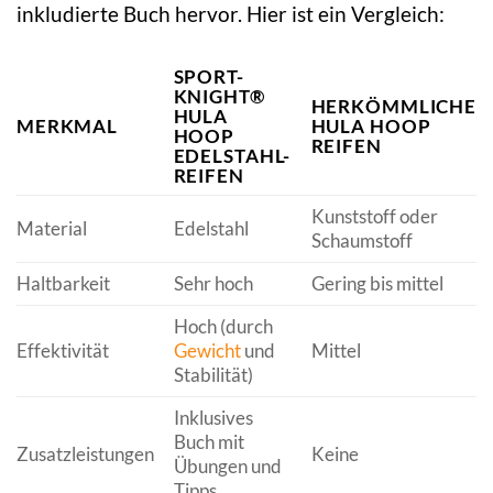
inkludierte Buch hervor. Hier ist ein Vergleich:
SPORT-
KNIGHT®
HERKÖMMLICHE
HULA
MERKMAL
HULA HOOP
HOOP
REIFEN
EDELSTAHL-
REIFEN
Kunststoff oder
Material
Edelstahl
Schaumstoff
Haltbarkeit
Sehr hoch
Gering bis mittel
Hoch (durch
Effektivität
Gewicht
und
Mittel
Stabilität)
Inklusives
Buch mit
Zusatzleistungen
Keine
Übungen und
Tipps