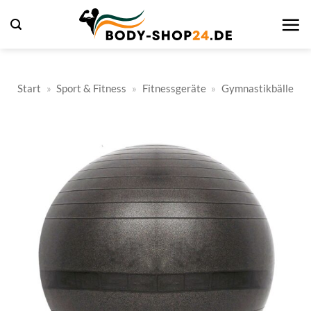
Zum
Inhalt
springen
Start
»
Sport & Fitness
»
Fitnessgeräte
»
Gymnastikbälle