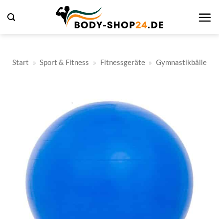
Zum
Inhalt
springen
Start
»
Sport & Fitness
»
Fitnessgeräte
»
Gymnastikbälle