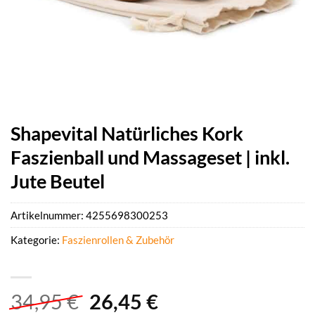
Shapevital Natürliches Kork
Faszienball und Massageset | inkl.
Jute Beutel
Artikelnummer:
4255698300253
Kategorie:
Faszienrollen & Zubehör
Ursprünglicher
Aktueller
34,95
€
26,45
€