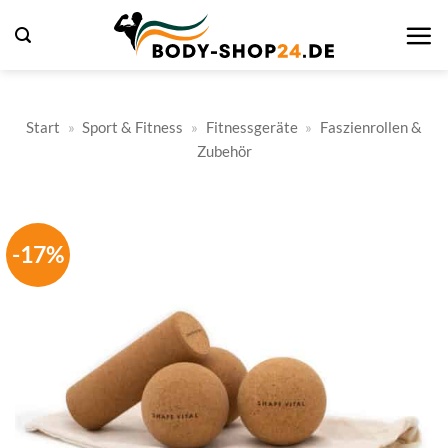
Zum
Inhalt
springen
Start
»
Sport & Fitness
»
Fitnessgeräte
»
Faszienrollen &
Zubehör
-17%