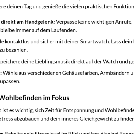
ere deinen Tag und genieße die vielen praktischen Funktio
 direkt am Handgelenk:
Verpasse keine wichtigen Anrufe, 
 bleibe immer auf dem Laufenden.
e kontaktlos und sicher mit deiner Smartwatch. Lass dein
zu bezahlen.
peichere deine Lieblingsmusik direkt auf der Watch und g
:
Wähle aus verschiedenen Gehäusefarben, Armbändern und
zupassen.
Wohlbefinden im Fokus
gs ist es wichtig, sich Zeit für Entspannung und Wohlbefin
 Stress abzubauen und dein inneres Gleichgewicht zu finden
g:
Behalte dein Stresslevel im Blick und lass dich bei Bed