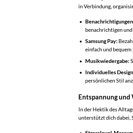
in Verbindung, organisi
Benachrichtigungen
benachrichtigen und
Samsung Pay:
Bezahl
einfach und bequem 
Musikwiedergabe:
S
Individuelles Design
persönlichen Stil an
Entspannung und 
In der Hektik des Allta
unterstützt dich dabei,
Stresslevel-Messun