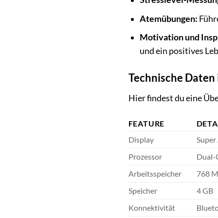
Atemübungen:
Führe
Motivation und Insp
und ein positives Le
Technische Daten 
Hier findest du eine Üb
FEATURE
DETA
Display
Super
Prozessor
Dual-
Arbeitsspeicher
768 
Speicher
4 GB
Konnektivität
Bluet