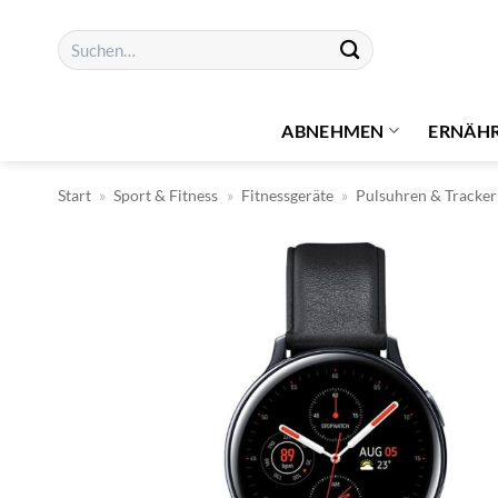
Zum
Suchen
Inhalt
nach:
springen
ABNEHMEN
ERNÄH
Start
»
Sport & Fitness
»
Fitnessgeräte
»
Pulsuhren & Tracker