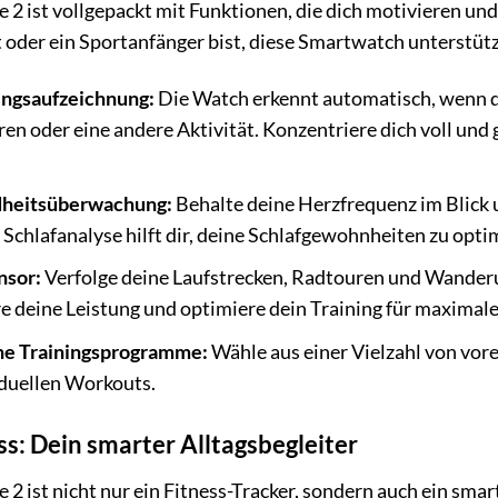
2 ist vollgepackt mit Funktionen, die dich motivieren und d
t oder ein Sportanfänger bist, diese Smartwatch unterstütz
ingsaufzeichnung:
Die Watch erkennt automatisch, wenn du
 oder eine andere Aktivität. Konzentriere dich voll und g
heitsüberwachung:
Behalte deine Herzfrequenz im Blick 
Schlafanalyse hilft dir, deine Schlafgewohnheiten zu optim
nsor:
Verfolge deine Laufstrecken, Radtouren und Wande
e deine Leistung und optimiere dein Training für maximale
ne Trainingsprogramme:
Wähle aus einer Vielzahl von vor
iduellen Workouts.
ss: Dein smarter Alltagsbegleiter
2 ist nicht nur ein Fitness-Tracker, sondern auch ein smarte