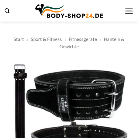
Zum
Inhalt
springen
Start
»
Sport & Fitness
»
Fitnessgeräte
»
Hanteln &
Gewichte