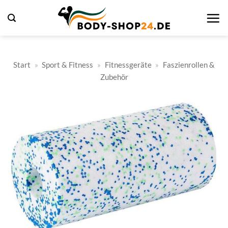
Zum
Inhalt
springen
Start
»
Sport & Fitness
»
Fitnessgeräte
»
Faszienrollen &
Zubehör