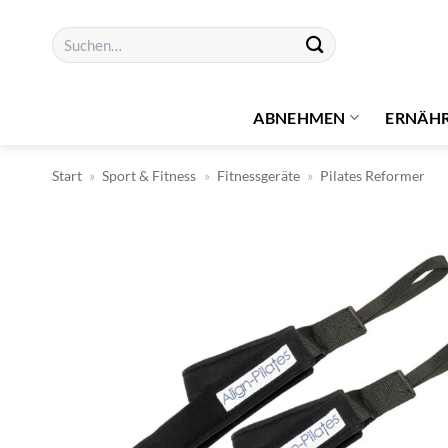
Zum
Suchen
Inhalt
nach:
springen
ABNEHMEN
ERNÄH
Start
»
Sport & Fitness
»
Fitnessgeräte
»
Pilates Reformer