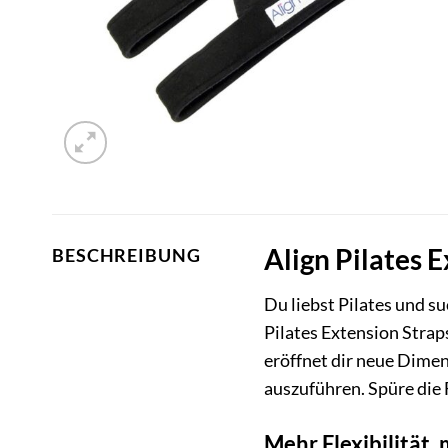
Align Pilates 
BESCHREIBUNG
Du liebst Pilates und su
Pilates Extension Stra
eröffnet dir neue Dimen
auszuführen. Spüre die 
Mehr Flexibilität,