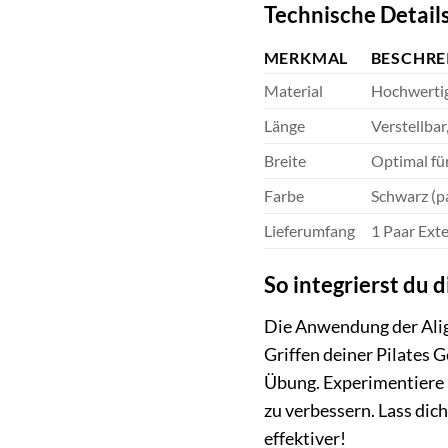
Technische Details
MERKMAL
BESCHRE
Material
Hochwertig
Länge
Verstellba
Breite
Optimal für
Farbe
Schwarz (p
Lieferumfang
1 Paar Ext
So integrierst du d
Die Anwendung der Align
Griffen deiner Pilates 
Übung. Experimentiere 
zu verbessern. Lass dic
effektiver!