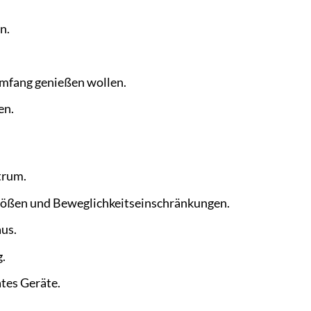
n.
Umfang genießen wollen.
en.
trum.
rößen und Beweglichkeitseinschränkungen.
us.
.
ates Geräte.