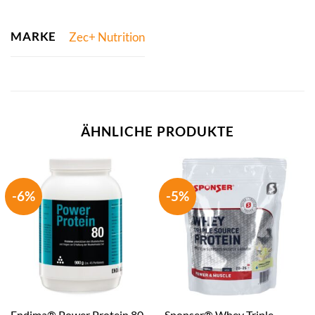
MARKE
Zec+ Nutrition
ÄHNLICHE PRODUKTE
-6%
-5%
Endima® Power Protein 80
Sponser® Whey Triple