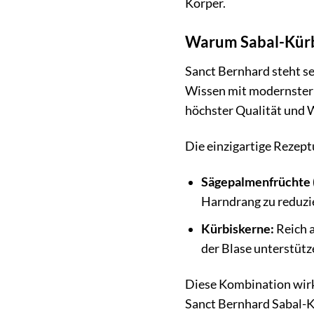
Körper.
Warum Sabal-Kürb
Sanct Bernhard steht se
Wissen mit modernster 
höchster Qualität und W
Die einzigartige Rezept
Sägepalmenfrüchte (
Harndrang zu reduzie
Kürbiskerne:
Reich a
der Blase unterstütz
Diese Kombination wirkt
Sanct Bernhard Sabal-Kü