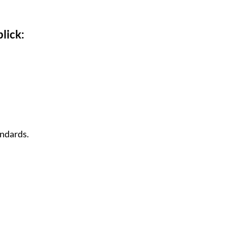
lick:
ndards.