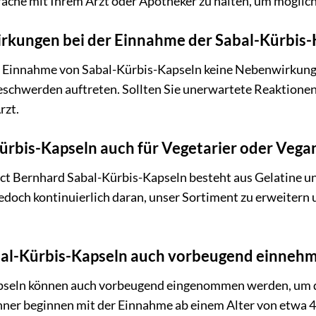
che mit Ihrem Arzt oder Apotheker zu halten, um möglic
irkungen bei der Einnahme der Sabal-Kürbis-
er Einnahme von Sabal-Kürbis-Kapseln keine Nebenwirkunge
chwerden auftreten. Sollten Sie unerwartete Reaktionen f
rzt.
Kürbis-Kapseln auch für Vegetarier oder Vega
ct Bernhard Sabal-Kürbis-Kapseln besteht aus Gelatine und
jedoch kontinuierlich daran, unser Sortiment zu erweitern
abal-Kürbis-Kapseln auch vorbeugend einneh
apseln können auch vorbeugend eingenommen werden, um d
nner beginnen mit der Einnahme ab einem Alter von etwa 4