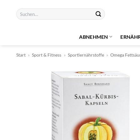
Zum
Suchen
Inhalt
nach:
springen
ABNEHMEN
ERNÄH
Start
»
Sport & Fitness
»
Sportlernährstoffe
»
Omega Fettsäu