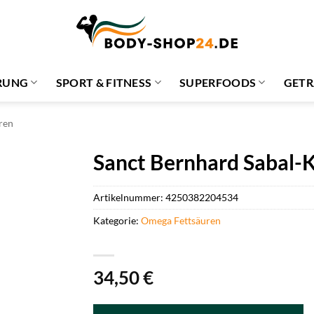
RUNG
SPORT & FITNESS
SUPERFOODS
GETR
ren
Sanct Bernhard Sabal-
Artikelnummer:
4250382204534
Kategorie:
Omega Fettsäuren
34,50
€