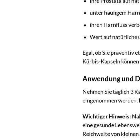
ihre Prostata auf na
unter häufigem Harn
ihren Harnfluss ver
Wert auf natürliche 
Egal, ob Sie präventiv 
Kürbis-Kapseln können I
Anwendung und D
Nehmen Sie täglich 3 K
eingenommen werden. Fü
Wichtiger Hinweis:
Nah
eine gesunde Lebenswei
Reichweite von kleinen