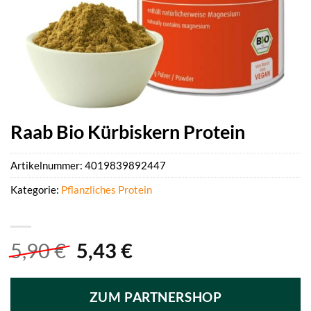
Raab Bio Kürbiskern Protein
Artikelnummer:
4019839892447
Kategorie:
Pflanzliches Protein
Ursprünglicher
Aktueller
5,90
€
5,43
€
Preis
Preis
war:
ist:
ZUM PARTNERSHOP
5,90 €
5,43 €.