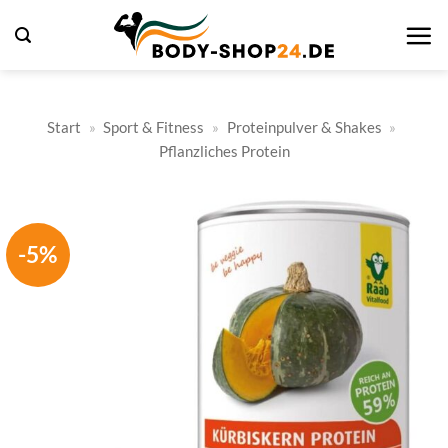
Zum
Inhalt
springen
Start
»
Sport & Fitness
»
Proteinpulver & Shakes
»
Pflanzliches Protein
-5%