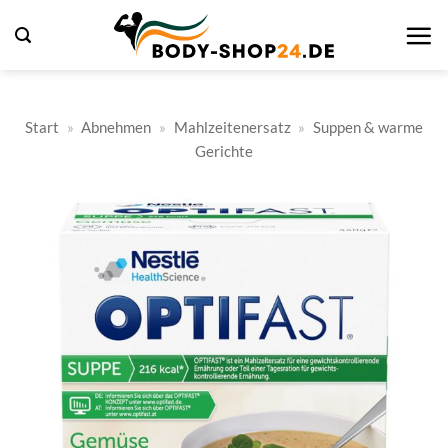
Zum
Inhalt
springen
Start
»
Abnehmen
»
Mahlzeitenersatz
»
Suppen & warme
Gerichte