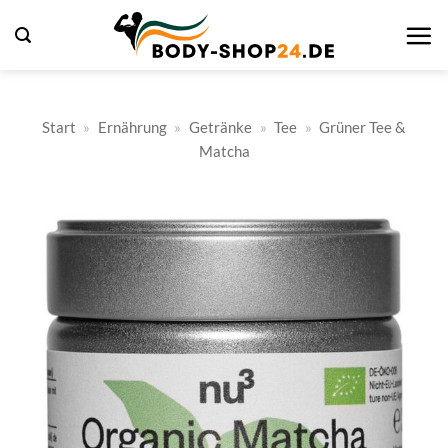
Zum
Inhalt
springen
Start
»
Ernährung
»
Getränke
»
Tee
»
Grüner Tee &
Matcha