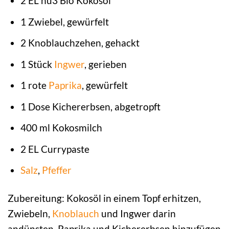
2 EL nu3 Bio Kokosöl
1 Zwiebel, gewürfelt
2 Knoblauchzehen, gehackt
1 Stück
Ingwer
, gerieben
1 rote
Paprika
, gewürfelt
1 Dose Kichererbsen, abgetropft
400 ml Kokosmilch
2 EL Currypaste
Salz
,
Pfeffer
Zubereitung: Kokosöl in einem Topf erhitzen,
Zwiebeln,
Knoblauch
und Ingwer darin
andünsten. Paprika und Kichererbsen hinzufügen