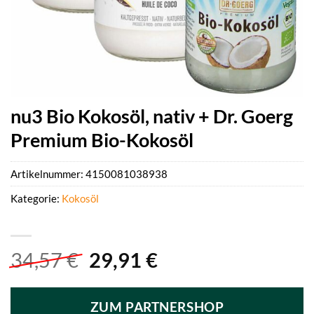
nu3 Bio Kokosöl, nativ + Dr. Goerg
Premium Bio-Kokosöl
Artikelnummer:
4150081038938
Kategorie:
Kokosöl
Ursprünglicher
Aktueller
34,57
€
29,91
€
Preis
Preis
war:
ist:
ZUM PARTNERSHOP