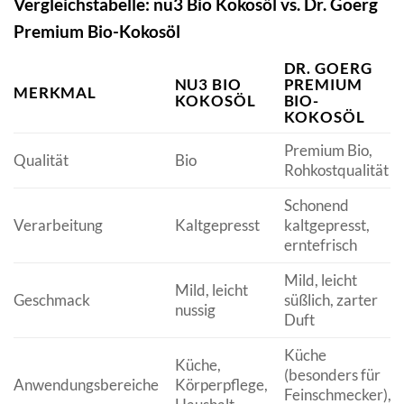
Vergleichstabelle: nu3 Bio Kokosöl vs. Dr. Goerg
Premium Bio-Kokosöl
DR. GOERG
NU3 BIO
PREMIUM
MERKMAL
KOKOSÖL
BIO-
KOKOSÖL
Premium Bio,
Qualität
Bio
Rohkostqualität
Schonend
Verarbeitung
Kaltgepresst
kaltgepresst,
erntefrisch
Mild, leicht
Mild, leicht
Geschmack
süßlich, zarter
nussig
Duft
Küche
Küche,
(besonders für
Anwendungsbereiche
Körperpflege,
Feinschmecker),