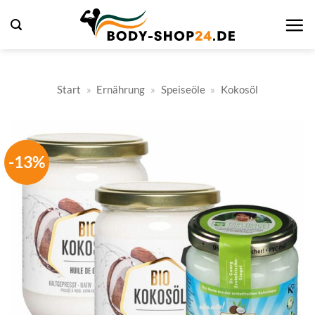
Zum
Inhalt
springen
Start
»
Ernährung
»
Speiseöle
»
Kokosöl
-13%