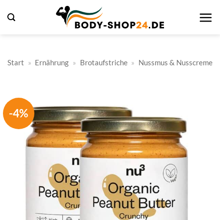
Zum
Inhalt
springen
Start
»
Ernährung
»
Brotaufstriche
»
Nussmus & Nusscreme
-4%