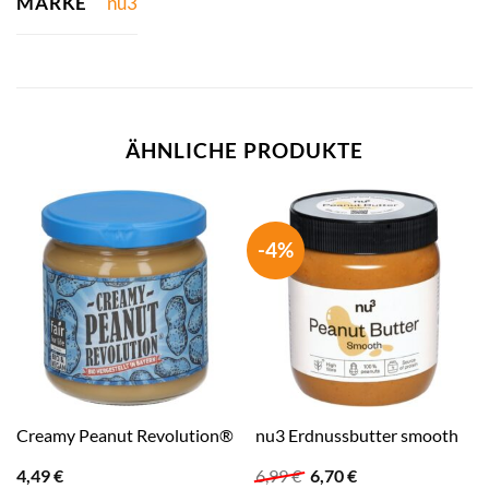
MARKE
nu3
ÄHNLICHE PRODUKTE
-4%
Creamy Peanut Revolution®
nu3 Erdnussbutter smooth
Ursprünglicher
Aktueller
4,49
€
6,99
€
6,70
€