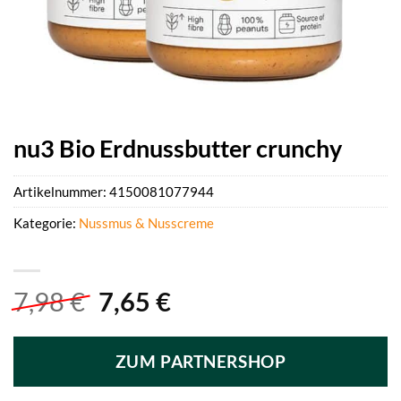
nu3 Bio Erdnussbutter crunchy
Artikelnummer:
4150081077944
Kategorie:
Nussmus & Nusscreme
Ursprünglicher
Aktueller
7,98
€
7,65
€
Preis
Preis
war:
ist:
ZUM PARTNERSHOP
7,98 €
7,65 €.