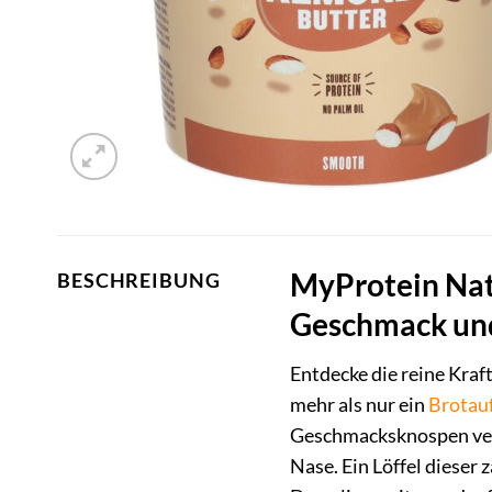
MyProtein Natu
BESCHREIBUNG
Geschmack un
Entdecke die reine Kra
mehr als nur ein
Brotauf
Geschmacksknospen verwö
Nase. Ein Löffel dieser 