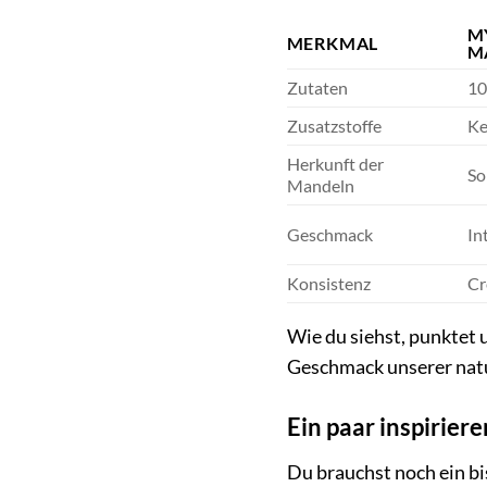
M
MERKMAL
M
Zutaten
10
Zusatzstoffe
Ke
Herkunft der
So
Mandeln
Geschmack
In
Konsistenz
Cr
Wie du siehst, punktet 
Geschmack unserer natu
Ein paar inspirie
Du brauchst noch ein bi