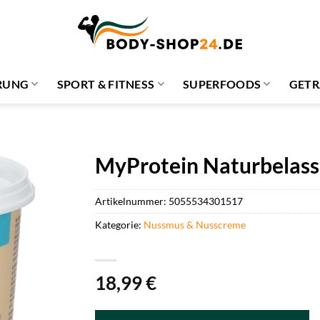
RUNG
SPORT & FITNESS
SUPERFOODS
GETR
MyProtein Naturbelass
Artikelnummer:
5055534301517
Kategorie:
Nussmus & Nusscreme
18,99
€