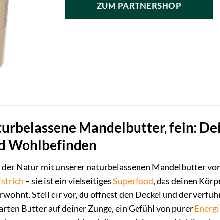
ZUM PARTNERSHOP
rbelassene Mandelbutter, fein: Dein
d Wohlbefinden
ft der Natur mit unserer naturbelassenen Mandelbutter vo
strich
– sie ist ein vielseitiges
Superfood
, das deinen Körp
hnt. Stell dir vor, du öffnest den Deckel und der verführe
zarten Butter auf deiner Zunge, ein Gefühl von purer
Energi