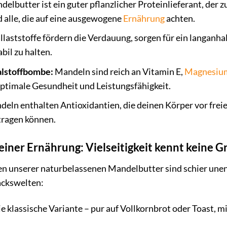
elbutter ist ein guter pflanzlicher Proteinlieferant, der
d alle, die auf eine ausgewogene
Ernährung
achten.
llaststoffe fördern die Verdauung, sorgen für ein langanha
bil zu halten.
alstoffbombe:
Mandeln sind reich an Vitamin E,
Magnesiu
optimale Gesundheit und Leistungsfähigkeit.
eln enthalten Antioxidantien, die deinen Körper vor fre
tragen können.
iner Ernährung: Vielseitigkeit kennt keine 
n unserer naturbelassenen Mandelbutter sind schier unendl
ckswelten:
e klassische Variante – pur auf Vollkornbrot oder Toast, m