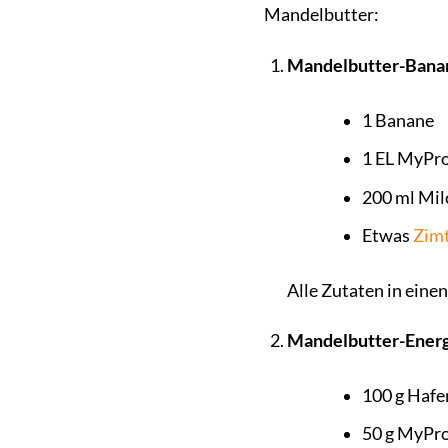
Mandelbutter:
Mandelbutter-Bana
1 Banane
1 EL MyPr
200 ml Milc
Etwas
Zim
Alle Zutaten in eine
Mandelbutter-Energ
100 g Hafe
50 g MyPr