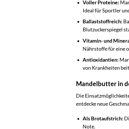
Voller Proteine:
Mand
Ideal für Sportler un
Ballaststoffreich:
Ba
Blutzuckerspiegel sta
Vitamin- und Miner
Nährstoffe für eine 
Antioxidantien:
Mand
von Krankheiten bei
Mandelbutter in de
Die Einsatzmöglichkeite
entdecke neue Geschma
Als Brotaufstrich:
Di
Note.