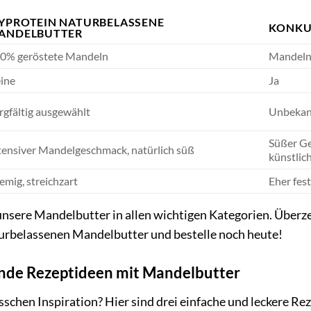
YPROTEIN NATURBELASSENE
KONKU
ANDELBUTTER
0% geröstete Mandeln
Mandeln,
ine
Ja
rgfältig ausgewählt
Unbekan
Süßer Ge
tensiver Mandelgeschmack, natürlich süß
künstlic
emig, streichzart
Eher fest
unsere Mandelbutter in allen wichtigen Kategorien. Überz
rbelassenen Mandelbutter und bestelle noch heute!
rende Rezeptideen mit Mandelbutter
sschen Inspiration? Hier sind drei einfache und leckere R