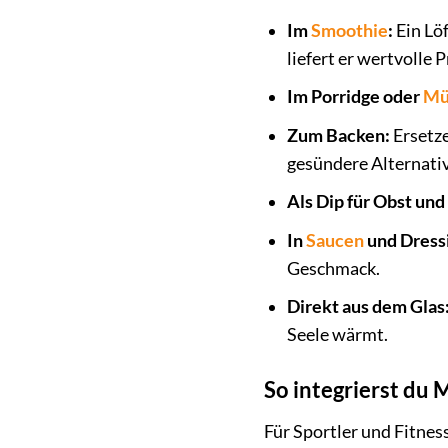
Im
Smoothie
:
Ein Lö
liefert er wertvolle 
Im Porridge oder
Mü
Zum Backen:
Ersetze
gesündere Alternativ
Als Dip für Obst un
In
Saucen
und Dress
Geschmack.
Direkt aus dem Glas
Seele wärmt.
So integrierst du 
Für Sportler und Fitness