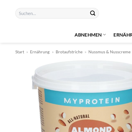
Zum
Suchen
Inhalt
nach:
springen
ABNEHMEN
ERNÄH
Start
»
Ernährung
»
Brotaufstriche
»
Nussmus & Nusscreme