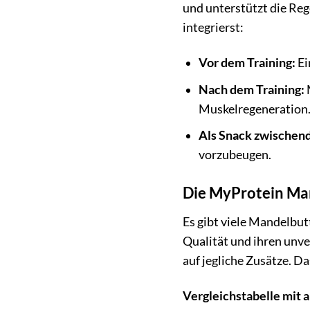
und unterstützt die Reg
integrierst:
Vor dem Training:
Ei
Nach dem Training:
M
Muskelregeneration
Als Snack zwischen
vorzubeugen.
Die MyProtein Man
Es gibt viele Mandelbu
Qualität und ihren unv
auf jegliche Zusätze. Da
Vergleichstabelle mit