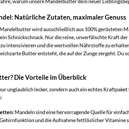
fahre, warum unsere Mandelbutter dein neuer Lieblingsbegl
ndel: Natürliche Zutaten, maximaler Genuss
Mandelbutter wird ausschließlich aus 100% gerösteten Man
ein Schnickschnack. Nur die reine, unverfälschte Kraft de
u intensivieren und die wertvollen Nährstoffe zu erhalten
reichzarte Butter entsteht, die auf der Zunge zergeht. Du
r? Die Vorteile im Überblick
nur unglaublich lecker, sondern auch ein echtes Kraftpake
:
etten:
Mandeln sind eine hervorragende Quelle für einfach 
Gehirnfunktion und die Aufnahme fettlöslicher Vitamine s