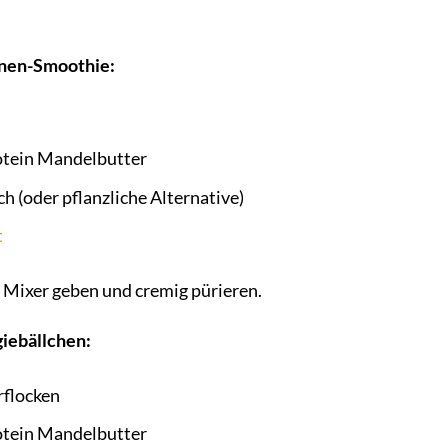
nen-Smoothie:
otein Mandelbutter
h (oder pflanzliche Alternative)
t
n Mixer geben und cremig pürieren.
iebällchen:
rflocken
otein Mandelbutter