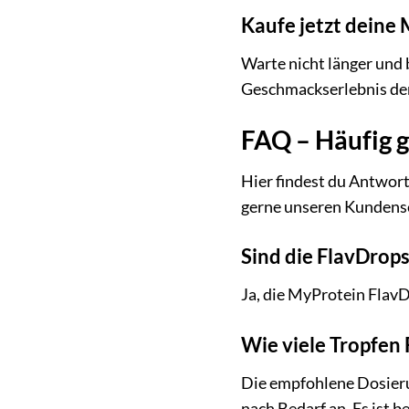
Kaufe jetzt deine
Warte nicht länger und 
Geschmackserlebnis der 
FAQ – Häufig g
Hier findest du Antwort
gerne unseren Kundense
Sind die FlavDrops
Ja, die MyProtein FlavDr
Wie viele Tropfen 
Die empfohlene Dosieru
nach Bedarf an. Es ist 