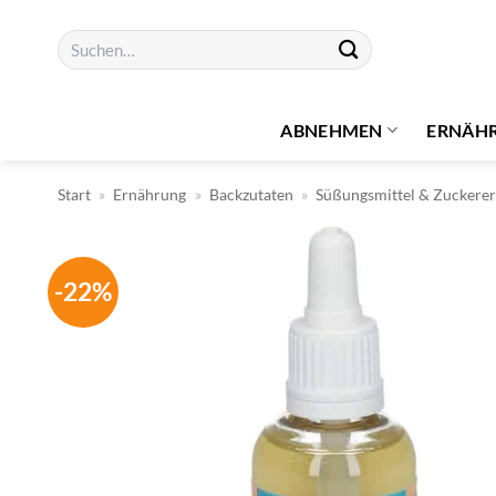
Zum
Suchen
Inhalt
nach:
springen
ABNEHMEN
ERNÄH
Start
»
Ernährung
»
Backzutaten
»
Süßungsmittel & Zuckerer
-22%