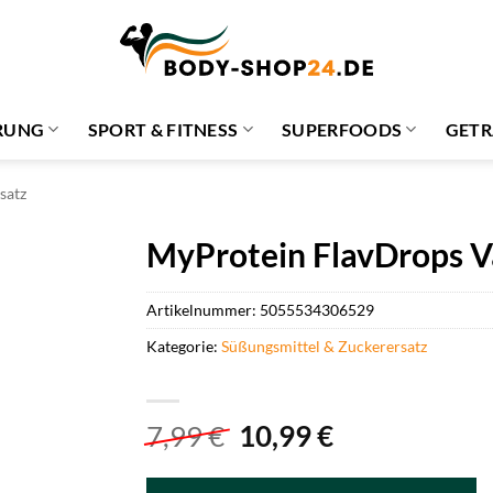
RUNG
SPORT & FITNESS
SUPERFOODS
GETR
satz
MyProtein FlavDrops Va
Artikelnummer:
5055534306529
Kategorie:
Süßungsmittel & Zuckerersatz
Ursprünglicher
Aktueller
7,99
€
10,99
€
Preis
Preis
war:
ist: