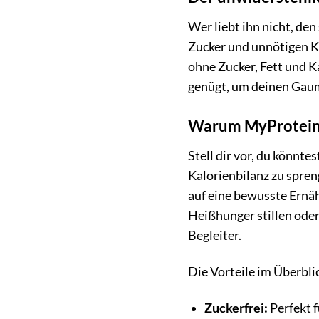
Wer liebt ihn nicht, de
Zucker und unnötigen Ka
ohne Zucker, Fett und K
genügt, um deinen Gau
Warum MyProtein F
Stell dir vor, du könnt
Kalorienbilanz zu spren
auf eine bewusste Ernäh
Heißhunger stillen oder
Begleiter.
Die Vorteile im Überbli
Zuckerfrei:
Perfekt f