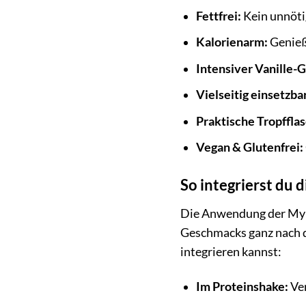
Fettfrei:
Kein unnötig
Kalorienarm:
Genieß
Intensiver Vanille-
Vielseitig einsetzbar
Praktische Tropffla
Vegan & Glutenfrei:
So integrierst du d
Die Anwendung der MyPro
Geschmacks ganz nach de
integrieren kannst:
Im Proteinshake:
Ver