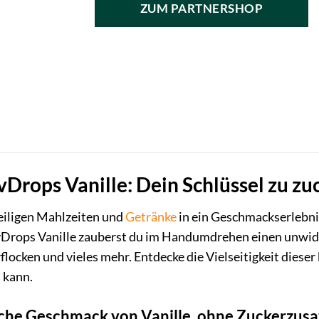
ZUM PARTNERSHOP
7,99 €
10,99 €.
Drops Vanille: Dein Schlüssel zu z
iligen Mahlzeiten und
Getränke
in ein Geschmackserlebni
Drops Vanille zauberst du im Handumdrehen einen unwide
flocken und vieles mehr. Entdecke die Vielseitigkeit dies
 kann.
che Geschmack von Vanille, ohne Zuckerzusa