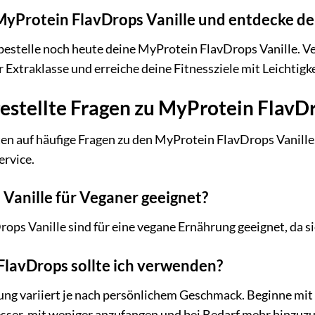
 MyProtein FlavDrops Vanille und entdecke d
bestelle noch heute deine MyProtein FlavDrops Vanille. V
Extraklasse und erreiche deine Fitnessziele mit Leichtigk
estellte Fragen zu MyProtein FlavDr
en auf häufige Fragen zu den MyProtein FlavDrops Vanille.
rvice.
 Vanille für Veganer geeignet?
ops Vanille sind für eine vegane Ernährung geeignet, da sie
FlavDrops sollte ich verwenden?
ng variiert je nach persönlichem Geschmack. Beginne mit
besser, mit weniger anzufangen und bei Bedarf mehr hinzuz