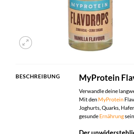
MyProtein Flav
BESCHREIBUNG
Verwandle deine langwe
Mit den
MyProtein
Flav
Joghurts, Quarks, Hafer
gesunde
Ernährung
sein
Der unwiderstehli