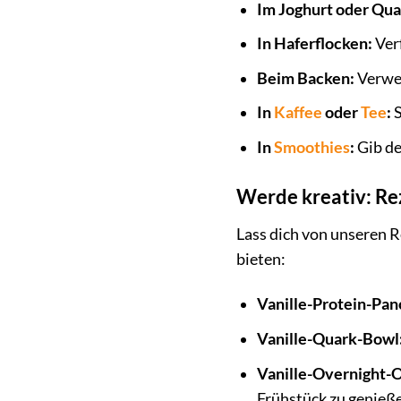
Im Joghurt oder Qua
In Haferflocken:
Verf
Beim Backen:
Verwen
In
Kaffee
oder
Tee
:
S
In
Smoothies
:
Gib de
Werde kreativ: Re
Lass dich von unseren R
bieten:
Vanille-Protein-Pan
Vanille-Quark-Bowl
Vanille-Overnight-O
Frühstück zu genieß