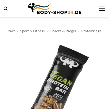
Zum
Inhalt
springen
Start
»
Sport & Fitness
»
Snacks & Riegel
»
Proteinriegel