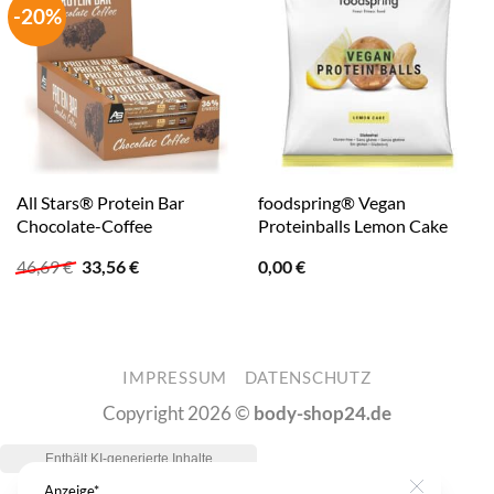
-20%
All Stars® Protein Bar
foodspring® Vegan
Chocolate-Coffee
Proteinballs Lemon Cake
Ursprünglicher
Aktueller
46,69
€
33,56
€
0,00
€
Preis
Preis
war:
ist:
46,69 €
33,56 €.
IMPRESSUM
DATENSCHUTZ
Copyright 2026 ©
body-shop24.de
Anzeige*