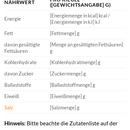
NÄHRWERT
([GEWICHTSANGABE] G)
[Energiemenge in kcal] kcal /
Energie
[Energiemenge in kJ] kJ
Fett
[Fettmenge] g
davon gesättigte
[Menge an gesättigten Fettsäuren]
Fettsäuren
g
Kohlenhydrate
[Kohlenhydratmenge] g
davon Zucker
[Zuckermenge] g
Ballaststoffe
[Ballaststoffmenge] g
Eiweiß
[Eiweißmenge] g
Salz
[Salzmenge] g
Hinweis:
Bitte beachte die Zutatenliste auf der