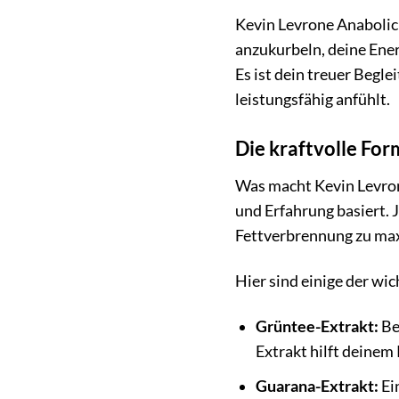
Kevin Levrone Anabolic 
anzukurbeln, deine Ener
Es ist dein treuer Begl
leistungsfähig anfühlt.
Die kraftvolle For
Was macht Kevin Levrone
und Erfahrung basiert. 
Fettverbrennung zu max
Hier sind einige der wi
Grüntee-Extrakt:
Be
Extrakt hilft deinem 
Guarana-Extrakt:
Ein