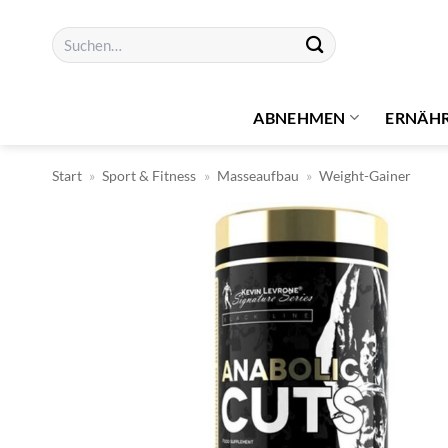
Zum
Suchen
Inhalt
nach:
springen
ABNEHMEN
ERNÄH
Start
»
Sport & Fitness
»
Masseaufbau
»
Weight-Gainer