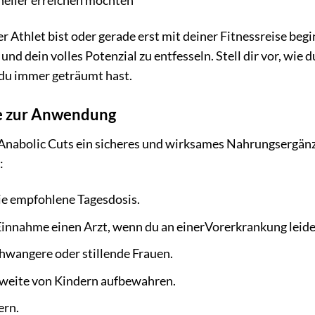
hneller erreichen möchten
er Athlet bist oder gerade erst mit deiner Fitnessreise beg
 und dein volles Potenzial zu entfesseln. Stell dir vor, wie
 du immer geträumt hast.
e zur Anwendung
nabolic Cuts ein sicheres und wirksames Nahrungsergänzun
:
ie empfohlene Tagesdosis.
 Einnahme einen Arzt, wenn du an einerVorerkrankung lei
chwangere oder stillende Frauen.
weite von Kindern aufbewahren.
ern.