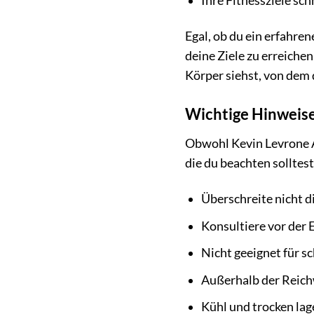
Ihre Fitnessziele sc
Egal, ob du ein erfahren
deine Ziele zu erreichen
Körper siehst, von dem
Wichtige Hinweis
Obwohl Kevin Levrone A
die du beachten solltest
Überschreite nicht d
Konsultiere vor der
Nicht geeignet für s
Außerhalb der Reich
Kühl und trocken lag