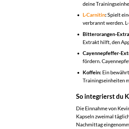
deine Trainingseinhe
L-Carnitin
:
Spielt ei
verbrannt werden. L-C
Bitterorangen-Extra
Extrakt hilft, den A
Cayennepfeffer-Ext
fördern. Cayennepfeff
Koffein:
Ein bewährte
Trainingseinheiten m
So integrierst du 
Die Einnahme von Kevin 
Kapseln zweimal täglic
Nachmittag eingenommen