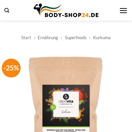
Zum
Inhalt
springen
Start
»
Ernährung
»
Superfoods
»
Kurkuma
-25%