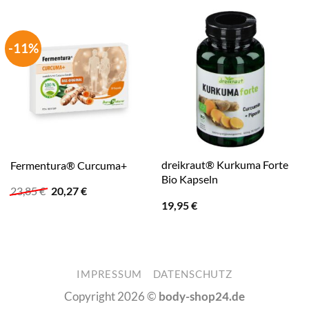
-11%
dreikraut® Kurkuma Forte
Fermentura® Curcuma+
Bio Kapseln
Ursprünglicher
Aktueller
23,85
€
20,27
€
Preis
Preis
19,95
€
war:
ist:
23,85 €
20,27 €.
IMPRESSUM
DATENSCHUTZ
Copyright 2026 ©
body-shop24.de