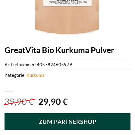
GreatVita Bio Kurkuma Pulver
Artikelnummer:
4057824605979
Kategorie:
Kurkuma
Ursprünglicher
Aktueller
39,90
€
29,90
€
Preis
Preis
war:
ist:
ZUM PARTNERSHOP
39,90 €
29,90 €.