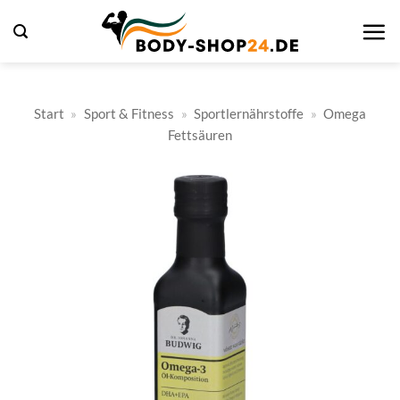
Zum
Inhalt
springen
Start
»
Sport & Fitness
»
Sportlernährstoffe
»
Omega
Fettsäuren