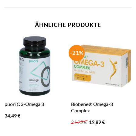
ÄHNLICHE PRODUKTE
-21%
Biobene® Omega-3
puori O3-Omega 3
Complex
34,49
€
Ursprünglicher
Aktueller
24,95
€
19,89
€
Preis
Preis
war:
ist: