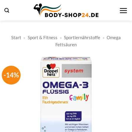
Zum
Inhalt
springen
Start
»
Sport & Fitness
»
Sportlernährstoffe
»
Omega
Fettsäuren
-14%