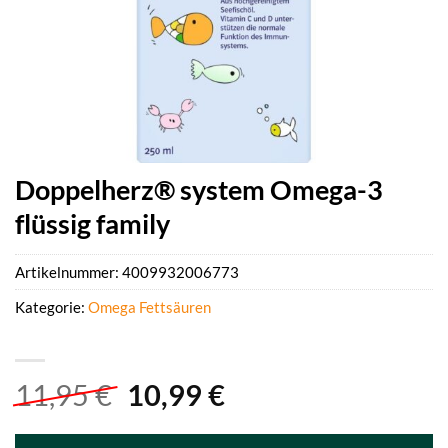
Doppelherz® system Omega-3
flüssig family
Artikelnummer:
4009932006773
Kategorie:
Omega Fettsäuren
Ursprünglicher
Aktueller
11,95
€
10,99
€
Preis
Preis