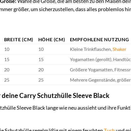
 Größe:
Wähle die Größe, die am besten zu den Maßen deine
mmer größer, um sicherzustellen, dass alles problemlos hi
BREITE (CM)
HÖHE (CM)
EMPFOHLENE NUTZUNG
10
10
Kleine Trinkflaschen,
Shaker
15
15
Yogamatten (gerollt), Handtüc
20
20
Größere Yogamatten, Fitnessr
25
25
Mehrere Gegenstände, größer
 deine Carry Schutzhülle Sleeve Black
zhülle Sleeve Black lange wie neu aussieht und ihre Funkti
ie Schutzhülle regelmäßig mit einem feuchten
Tuch
und mi