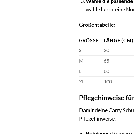
Wähle die passende
wähle lieber eine Nu
Größentabelle:
GRÖSSE
LÄNGE (CM)
S
30
M
65
L
80
XL
100
Pflegehinweise für
Damit deine Carry Schut
Pflegehinweise:
Reinigung:
Reinige d