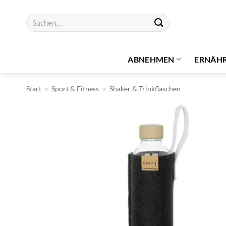
Zum
Suchen
Inhalt
nach:
springen
ABNEHMEN
ERNÄH
Start
»
Sport & Fitness
»
Shaker & Trinkflaschen