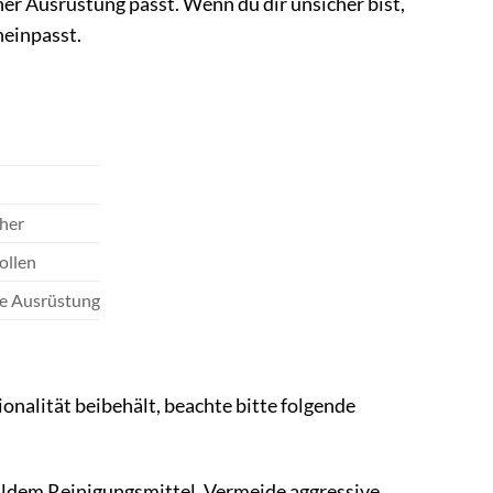
r Ausrüstung passt. Wenn du dir unsicher bist,
neinpasst.
her
ollen
e Ausrüstung
onalität beibehält, beachte bitte folgende
ldem Reinigungsmittel. Vermeide aggressive