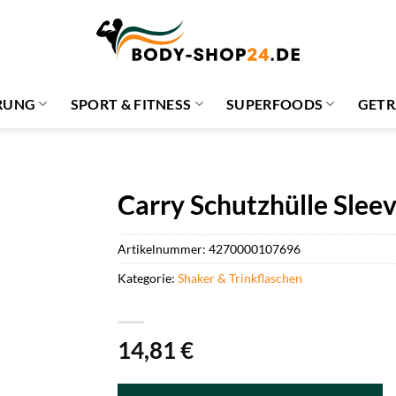
RUNG
SPORT & FITNESS
SUPERFOODS
GETR
Carry Schutzhülle Slee
Artikelnummer:
4270000107696
Kategorie:
Shaker & Trinkflaschen
14,81
€