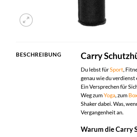
Carry Schutzhü
BESCHREIBUNG
Du lebst für
Sport
, Fit
genau wie du verdienst e
Ein Versprechen für Sich
Weg zum
Yoga
, zum
Bo
Shaker dabei. Was, wenn
Vergangenheit an.
Warum die Carry S