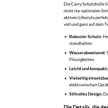
Die Carry Schutzhülle S
nicht nur optimalen Sch
aktiven Lifestyle perfe
voll und ganz auf dein T
Robuster Schutz:
Her
standhalten.
Wasserabweisend:
S
Flüssigkeiten.
Leicht und kompakt:
Vielseitig einsetzbar
elektronischen Gerä
Stilvolles Design:
Das
Die Details, die 