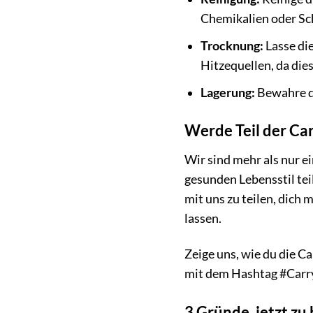
Chemikalien oder Sch
Trocknung:
Lasse di
Hitzequellen, da die
Lagerung:
Bewahre di
Werde Teil der Car
Wir sind mehr als nur e
gesunden Lebensstil teil
mit uns zu teilen, dich
lassen.
Zeige uns, wie du die C
mit dem Hashtag #Carr
3 Gründe, jetzt zu