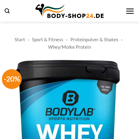
Zum
Inhalt
springen
Start
»
Sport & Fitness
»
Proteinpulver & Shakes
»
Whey/Molke Protein
-20%