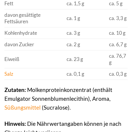
Fett
ca. 1,5 g
ca. 5 g
davon gesättigte
ca. 1 g
ca. 3,3 g
Fettsäuren
Kohlenhydrate
ca. 3 g
ca. 10 g
davon Zucker
ca. 2 g
ca. 6,7 g
ca. 76,7
Eiweiß
ca. 23 g
g
Salz
ca. 0,1 g
ca. 0,3 g
Zutaten:
Molkenproteinkonzentrat (enthält
Emulgator Sonnenblumenlecithin), Aroma,
Süßungsmittel
(Sucralose).
Hinweis:
Die Nährwertangaben können je nach