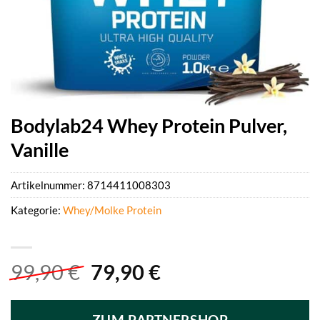
Bodylab24 Whey Protein Pulver,
Vanille
Artikelnummer:
8714411008303
Kategorie:
Whey/Molke Protein
Ursprünglicher
Aktueller
99,90
€
79,90
€
Preis
Preis
war:
ist: