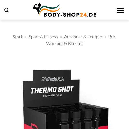
Zum
Inhalt
springen
Start
»
Sport & Fitness
»
Ausdauer & Energie
»
Pre-
Workout & Booster