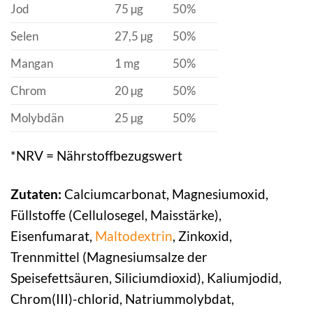
Jod
75 µg
50%
Selen
27,5 µg
50%
Mangan
1 mg
50%
Chrom
20 µg
50%
Molybdän
25 µg
50%
*NRV = Nährstoffbezugswert
Zutaten:
Calciumcarbonat, Magnesiumoxid,
Füllstoffe (Cellulosegel, Maisstärke),
Eisenfumarat,
Maltodextrin
, Zinkoxid,
Trennmittel (Magnesiumsalze der
Speisefettsäuren, Siliciumdioxid), Kaliumjodid,
Chrom(III)-chlorid, Natriummolybdat,