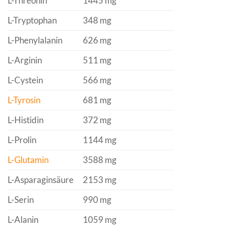
L-Threonin
1445 mg
L-Tryptophan
348 mg
L-Phenylalanin
626 mg
L-Arginin
511 mg
L-Cystein
566 mg
L-Tyrosin
681 mg
L-Histidin
372 mg
L-Prolin
1144 mg
L-Glutamin
3588 mg
L-Asparaginsäure
2153 mg
L-Serin
990 mg
L-Alanin
1059 mg