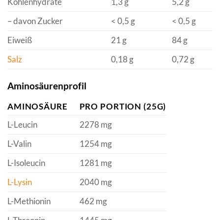
Kohlenhydrate
1,3 g
5,2 g
– davon Zucker
< 0,5 g
< 0,5 g
Eiweiß
21 g
84 g
Salz
0,18 g
0,72 g
Aminosäurenprofil
AMINOSÄURE
PRO PORTION (25G)
L-Leucin
2278 mg
L-Valin
1254 mg
L-Isoleucin
1281 mg
L-Lysin
2040 mg
L-Methionin
462 mg