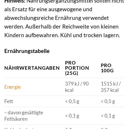
Hinweis:
Nahrungsergänzungsmittel sollten nicht
als Ersatz für eine ausgewogene und
abwechslungsreiche Ernährung verwendet
werden. Außerhalb der Reichweite von kleinen
Kindern aufbewahren. Kühl und trocken lagern.
Ernährungstabelle
PRO
PRO
NÄHRWERTANGABEN
PORTION
100G
(25G)
379 kJ / 90
1515 kJ /
Energie
kcal
357 kcal
Fett
< 0,5 g
< 0,5 g
– davon gesättigte
< 0,1 g
< 0,1 g
Fettsäuren