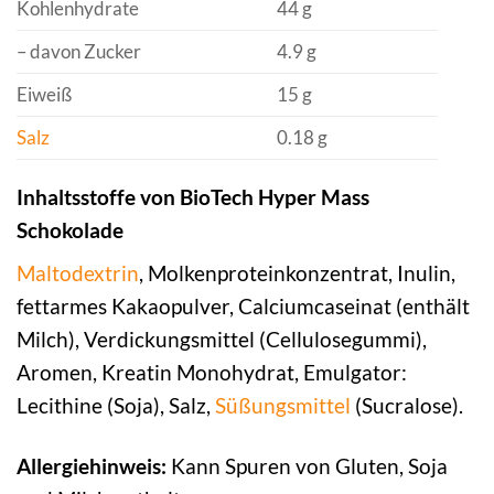
Kohlenhydrate
44 g
– davon Zucker
4.9 g
Eiweiß
15 g
Salz
0.18 g
Inhaltsstoffe von BioTech Hyper Mass
Schokolade
Maltodextrin
, Molkenproteinkonzentrat, Inulin,
fettarmes Kakaopulver, Calciumcaseinat (enthält
Milch), Verdickungsmittel (Cellulosegummi),
Aromen, Kreatin Monohydrat, Emulgator:
Lecithine (Soja), Salz,
Süßungsmittel
(Sucralose).
Allergiehinweis:
Kann Spuren von Gluten, Soja