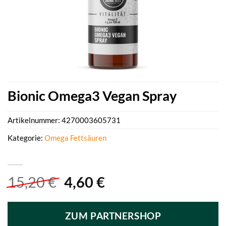
Bionic Omega3 Vegan Spray
Artikelnummer:
4270003605731
Kategorie:
Omega Fettsäuren
Ursprünglicher
Aktueller
15,20
€
4,60
€
Preis
Preis
war:
ist:
ZUM PARTNERSHOP
15,20 €
4,60 €.