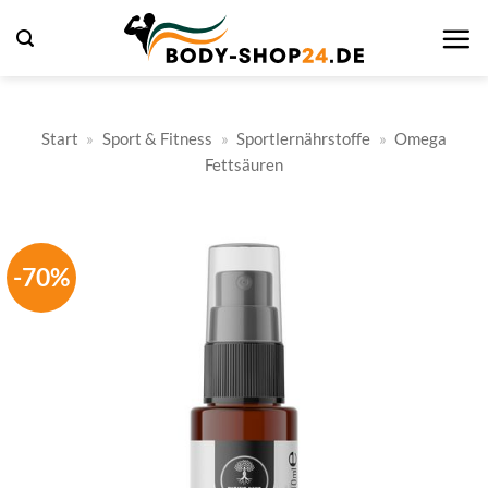
Zum
Inhalt
springen
Start
»
Sport & Fitness
»
Sportlernährstoffe
»
Omega
Fettsäuren
-70%