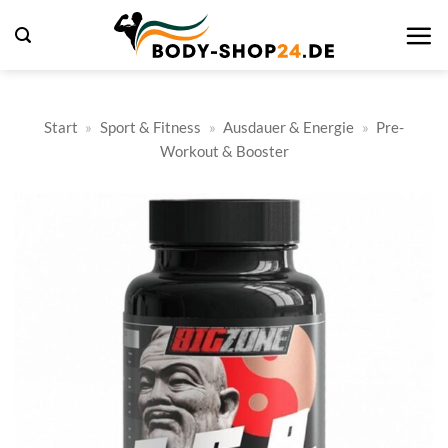
Zum
Inhalt
springen
Start
»
Sport & Fitness
»
Ausdauer & Energie
»
Pre-
Workout & Booster