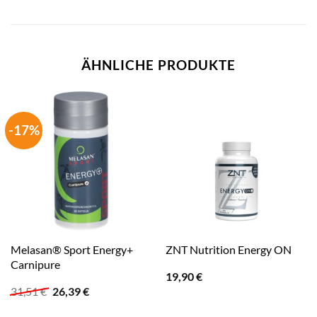
ÄHNLICHE PRODUKTE
-17%
Melasan® Sport Energy+
ZNT Nutrition Energy ON
Carnipure
19,90
€
Ursprünglicher
Aktueller
31,51
€
26,39
€
Preis
Preis
war:
ist: