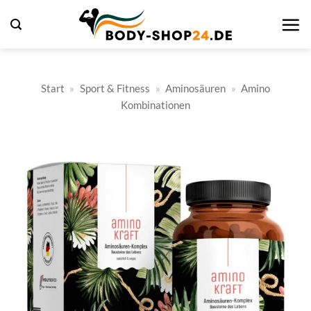
Zum
Inhalt
springen
Start
»
Sport & Fitness
»
Aminosäuren
»
Amino
Kombinationen