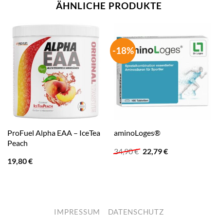
ÄHNLICHE PRODUKTE
-18%
ProFuel Alpha EAA – IceTea
aminoLoges®
Peach
Ursprünglicher
Aktueller
34,90
€
22,79
€
Preis
Preis
19,80
€
war:
ist:
34,90 €
22,79 €.
IMPRESSUM
DATENSCHUTZ