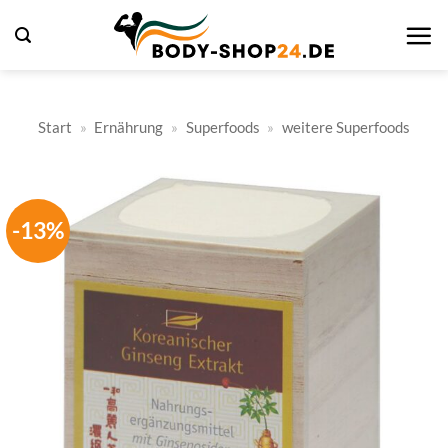
Zum
Inhalt
springen
Start
»
Ernährung
»
Superfoods
»
weitere Superfoods
-13%