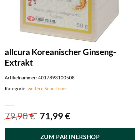
allcura Koreanischer Ginseng-
Extrakt
Artikelnummer:
4017893100508
Kategorie:
weitere Superfoods
Ursprünglicher
Aktueller
79,90
€
71,99
€
Preis
Preis
war:
ist:
ZUM PARTNERSHOP