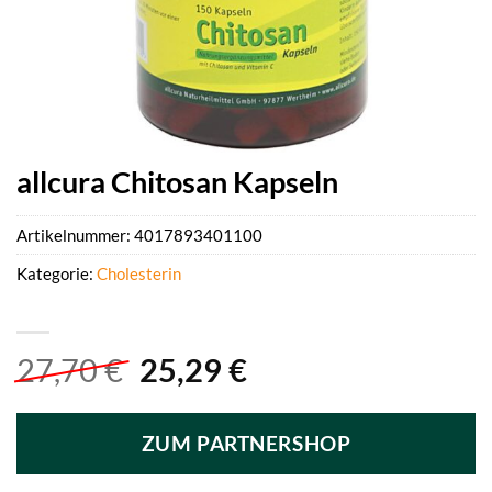
allcura Chitosan Kapseln
Artikelnummer:
4017893401100
Kategorie:
Cholesterin
Ursprünglicher
Aktueller
27,70
€
25,29
€
Preis
Preis
war:
ist:
ZUM PARTNERSHOP
27,70 €
25,29 €.