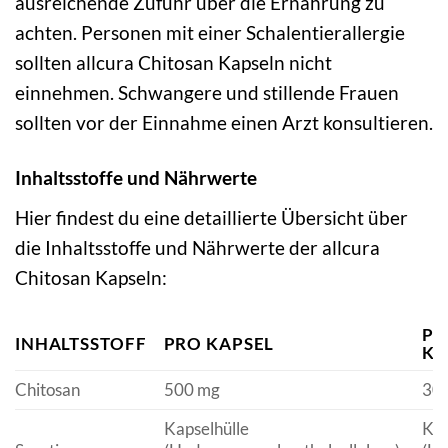
ausreichende Zufuhr über die Ernährung zu
achten. Personen mit einer Schalentierallergie
sollten allcura Chitosan Kapseln nicht
einnehmen. Schwangere und stillende Frauen
sollten vor der Einnahme einen Arzt konsultieren.
Inhaltsstoffe und Nährwerte
Hier findest du eine detaillierte Übersicht über
die Inhaltsstoffe und Nährwerte der allcura
Chitosan Kapseln:
PR
INHALTSSTOFF
PRO KAPSEL
KA
Chitosan
500 mg
30
Kapselhülle
Kap