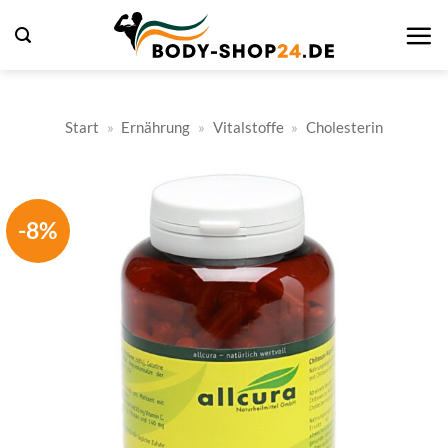
Zum
Inhalt
springen
Start
»
Ernährung
»
Vitalstoffe
»
Cholesterin
-8%