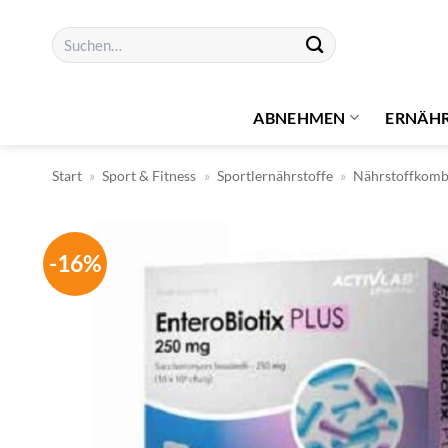
Zum
Suchen
Inhalt
nach:
springen
ABNEHMEN
ERNÄH
Start
»
Sport & Fitness
»
Sportlernährstoffe
»
Nährstoffkomb
-16%