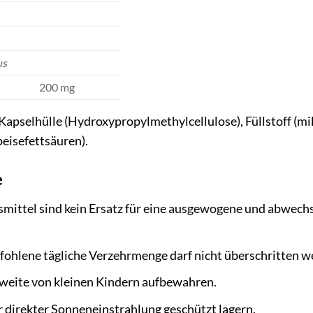
us
200 mg
Kapselhülle (Hydroxypropylmethylcellulose), Füllstoff (mik
eisefettsäuren).
e
ittel sind kein Ersatz für eine ausgewogene und abwech
ohlene tägliche Verzehrmenge darf nicht überschritten w
weite von kleinen Kindern aufbewahren.
r direkter Sonneneinstrahlung geschützt lagern.