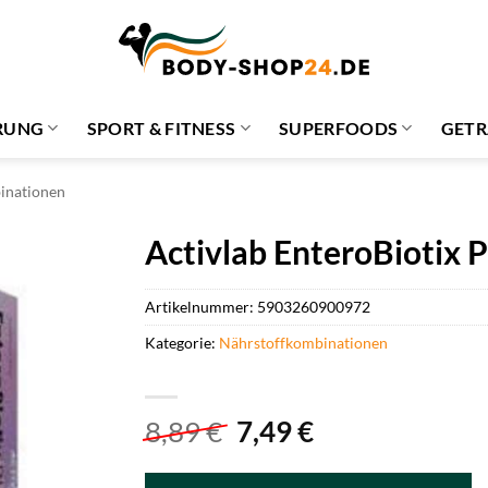
RUNG
SPORT & FITNESS
SUPERFOODS
GETR
inationen
Activlab EnteroBiotix P
Artikelnummer:
5903260900972
Kategorie:
Nährstoffkombinationen
Ursprünglicher
Aktueller
8,89
€
7,49
€
Preis
Preis
war:
ist: