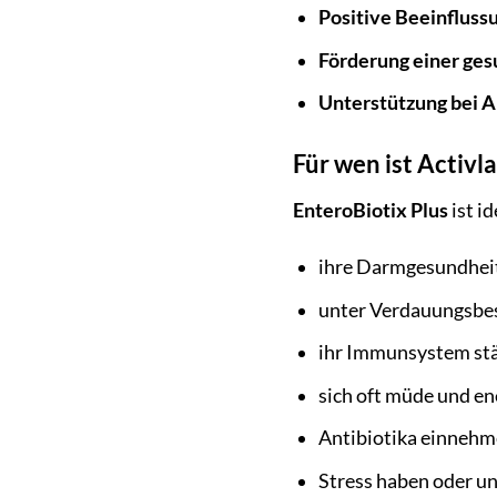
Positive Beeinfluss
Förderung einer ge
Unterstützung bei A
Für wen ist Activl
EnteroBiotix Plus
ist id
ihre Darmgesundheit
unter Verdauungsbes
ihr Immunsystem st
sich oft müde und en
Antibiotika einneh
Stress haben oder u