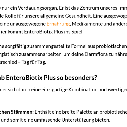
s nur ein Verdauungsorgan. Er ist das Zentrum unseres I
de Rolle für unsere allgemeine Gesundheit. Eine ausgewo
s, eine unausgewogene
Ernährung
, Medikamente und andere
ier kommt EnteroBiotix Plus ins Spiel.
ine sorgfältig zusammengestellte Formel aus probiotisch
ergistisch zusammenarbeiten, um deine Darmflora zu nähre
rschied – Tag für Tag.
b EnteroBiotix Plus so besonders?
net sich durch eine einzigartige Kombination hochwertige
ischen Stämmen:
Enthält eine breite Palette an probiotisc
 und somit eine umfassende Unterstützung bieten.