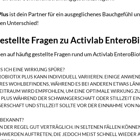
Plus
ist dein Partner für ein ausgeglichenes Bauchgefühl un
en Unterschied!
estellte Fragen zu Activlab EnteroBi
en auf häufig gestellte Fragen rund um Activlab EnteroBiot
IS ICH EINE WIRKUNG SPÜRE?
OBIOTIX PLUS KANN INDIVIDUELL VARIIEREN. EINIGE ANWE
RES WOHLBEFINDENS, WÄHREND ES BEI ANDEREN ETWAS LÄNG
ITRAUM WIRD EMPFOHLEN, UM EINE OPTIMALE WIRKUNG ZU 
X PLUS WÄHREND DER SCHWANGERSCHAFT ODER STILLZEIT E
RSCHAFT UND STILLZEIT SOLLTE VOR DER EINNAHME VON 
 BEKANNT?
 IN DER REGEL GUT VERTRÄGLICH. IN SELTENEN FÄLLEN KÖN
WERDEN AUFTRETEN, DIE JEDOCH MEIST SCHNELL WIEDER A