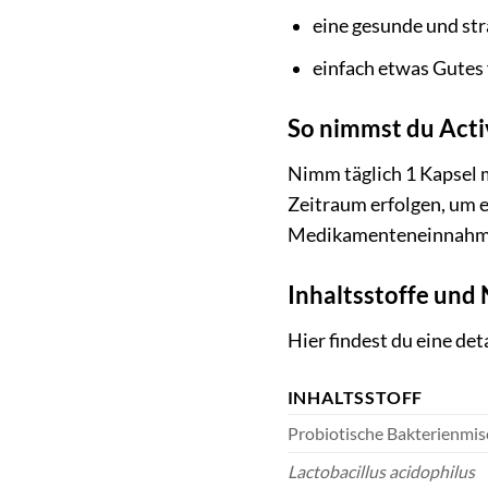
eine gesunde und st
einfach etwas Gutes
So nimmst du Activ
Nimm täglich 1 Kapsel m
Zeitraum erfolgen, um 
Medikamenteneinnahme 
Inhaltsstoffe und
Hier findest du eine de
INHALTSSTOFF
Probiotische Bakterienmi
Lactobacillus acidophilus