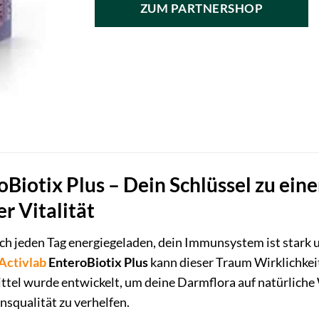
ZUM PARTNERSHOP
8,89 €
7,49 €.
oBiotix Plus – Dein Schlüssel zu ei
r Vitalität
 dich jeden Tag energiegeladen, dein Immunsystem ist stark 
Activlab
EnteroBiotix Plus
kann dieser Traum Wirklichkei
el wurde entwickelt, um deine Darmflora auf natürliche W
squalität zu verhelfen.