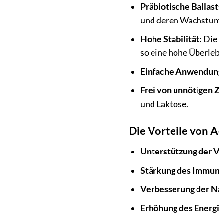
Präbiotische Ballast
und deren Wachstum 
Hohe Stabilität:
Die 
so eine hohe Überle
Einfache Anwendun
Frei von unnötigen 
und Laktose.
Die Vorteile von A
Unterstützung der 
Stärkung des Immun
Verbesserung der N
Erhöhung des Energ