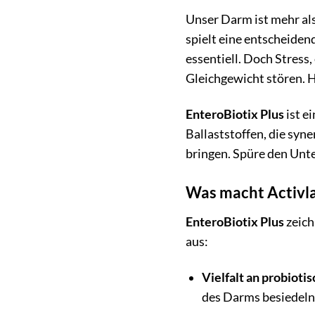
Unser Darm ist mehr al
spielt eine entscheiden
essentiell. Doch Stres
Gleichgewicht stören. H
EnteroBiotix Plus
ist e
Ballaststoffen, die syn
bringen. Spüre den Unte
Was macht Activla
EnteroBiotix Plus
zeich
aus:
Vielfalt an probiot
des Darms besiedeln