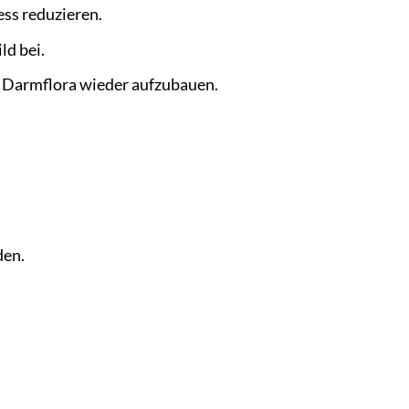
ss reduzieren.
ld bei.
te Darmflora wieder aufzubauen.
den.